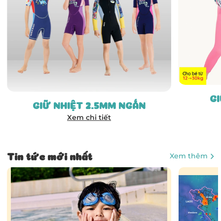
GI
GIỮ NHIỆT 2.5MM NGẮN
Xem chi tiết
Xem thêm
Tin tức mới nhất