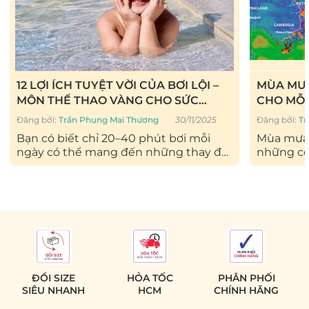
12 LỢI ÍCH TUYỆT VỜI CỦA BƠI LỘI –
MÙA MƯA
MÔN THỂ THAO VÀNG CHO SỨC
CHO MỖI 
KHỎE & TINH THẦN
NĂNG BƠ
Đăng bởi:
Trần Phụng Mai Thương
30/11/2025
Đăng bởi:
Tr
Bạn có biết chỉ 20–40 phút bơi mỗi
Mùa mưa
ngày có thể mang đến những thay đổi
những con
khó tin cho cơ...
ngập sâu 
ĐỔI SIZE
HỎA TỐC
PHÂN PHỐI
SIÊU NHANH
HCM
CHÍNH HÃNG