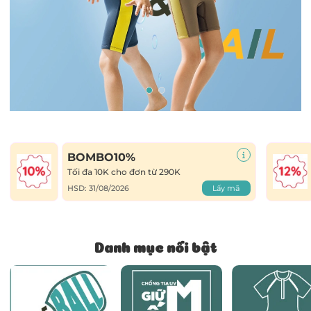
Mã giảm giá:
BOMBO10%
Tối đa 10K cho đơn từ 290K
Ngày hết hạn:
HSD: 31/08/2026
Lấy mã
Điều kiện:
Danh mục nổi bật