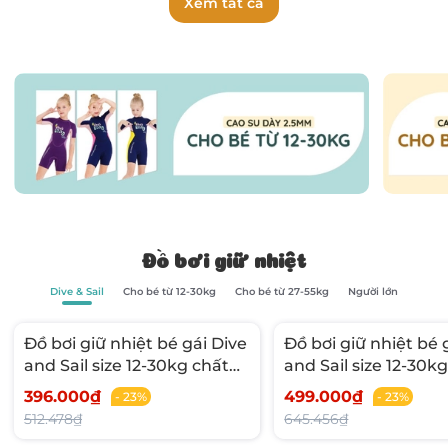
Xem tất cả
Đồ bơi giữ nhiệt
Dive & Sail
Cho bé từ 12-30kg
Cho bé từ 27-55kg
Người lớn
Đồ bơi giữ nhiệt bé gái Dive
Đồ bơi giữ nhiệt bé 
and Sail size 12-30kg chất
and Sail size 12-30k
liệu cao su dày 1.5mm giữ
cao su dày 1.5mm g
396.000₫
499.000₫
- 23%
- 23%
ấm ngăn tia UV
ngăn tia UV
512.478₫
645.456₫