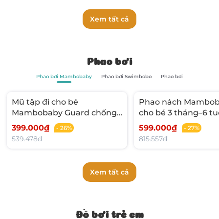
Xem tất cả
Phao bơi
Phao bơi Mambobaby
Phao bơi Swimbobo
Phao bơi
Mũ tập đi cho bé
Phao nách Mambo
Mambobaby Guard chống
cho bé 3 tháng–6 tu
va đập êm nhẹ, thoáng khí
gọn tiện lợi điều chỉ
399.000₫
599.000₫
- 26%
- 27%
– phù hợp bé 6–24 tháng
thước họa tiết ong 
539.478₫
815.557₫
Xem tất cả
Đồ bơi trẻ em