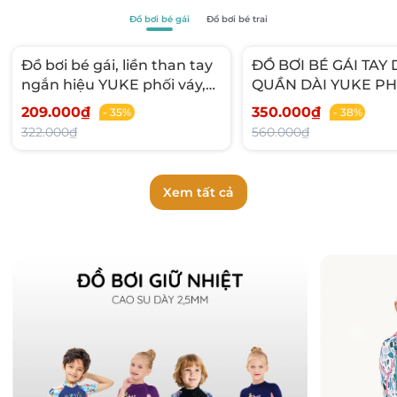
Đồ bơi bé gái
Đồ bơi bé trai
Đồ bơi bé gái, liền than tay
ĐỒ BƠI BÉ GÁI TAY 
ngắn hiệu YUKE phối váy,
QUẦN DÀI YUKE PH
chất vải co giãn size cho bé
CHÂN VÁY LIỀN C
209.000₫
350.000₫
- 35%
- 38%
từ 13-35kg.
NẮNG KÍN ĐÁO.
322.000₫
560.000₫
Xem tất cả