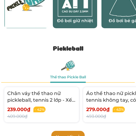
Sản phẩm Pickle
Đồ bơi giữ nhiệt
Đồ bơi bé g
Ball
Pickleball
Thể thao Pickle Ball
Chân váy thể thao nữ
Áo thể thao nữ pickl
pickleball, tennis 2 lớp - Xếp
tennis không tay, c
ly sau cá tính
sát tôn dáng
239.000₫
279.000₫
- 42%
- 43%
409.000₫
493.000₫