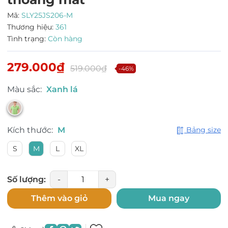
Mã:
SLY25JS206-M
Thương hiệu:
361
Tình trạng:
Còn hàng
279.000₫
519.000₫
-46%
Màu sắc:
Xanh lá
Kích thước:
M
Bảng size
S
M
L
XL
Số lượng:
-
+
Thêm vào giỏ
Mua ngay