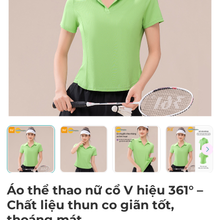
Mã giảm giá:
Ngày hết hạn:
Điều kiện:
Áo thể thao nữ cổ V hiệu 361° –
Chất liệu thun co giãn tốt,
thoáng mát