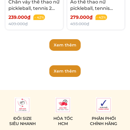
Chân váy thể thao nữ
Áo thể thao nữ
pickleball, tennis 2
pickleball, tennis
lớp - Xếp ly sau cá
không tay, có cổ, ôm
239.000₫
279.000₫
- 42%
- 43%
tính
sát tôn dáng
409.000₫
493.000₫
Xem thêm
Xem thêm
ĐỔI SIZE
HỎA TỐC
PHÂN PHỐI
SIÊU NHANH
HCM
CHÍNH HÃNG