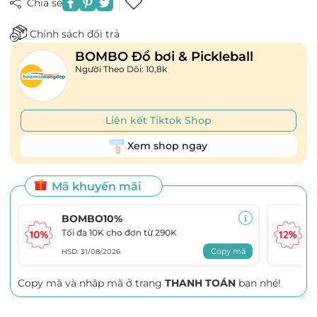
Chia sẻ
Chính sách đổi trả
BOMBO Đồ bơi & Pickleball
Người Theo Dõi: 10,8k
Liên kết Tiktok Shop
Xem shop ngay
Mã khuyến mãi
BOMBO10%
Tối đa 10K cho đơn từ 290K
T
Copy mã
HSD: 31/08/2026
H
Copy mã và nhập mã ở trang
THANH TOÁN
bạn nhé!