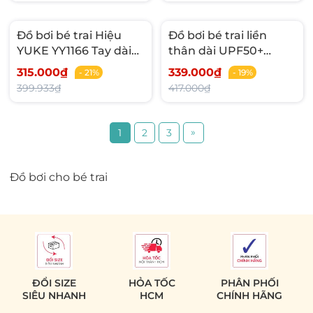
Đồ bơi bé trai Hiệu
Đồ bơi bé trai liền
YUKE YY1166 Tay dài
thân dài UPF50+
Quần dài
chống tia UV HX-23121
315.000₫
339.000₫
- 21%
- 19%
399.933₫
417.000₫
»
1
2
3
Đồ bơi cho bé trai
ĐỔI SIZE
HỎA TỐC
PHÂN PHỐI
SIÊU NHANH
HCM
CHÍNH HÃNG