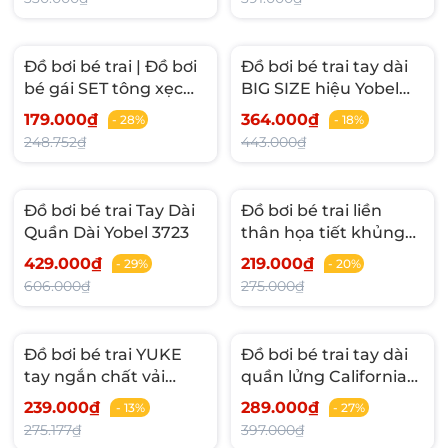
Đồ bơi bé trai | Đồ bơi
Đồ bơi bé trai tay dài
bé gái SET tông xẹc
BIG SIZE hiệu Yobel
tông siêu đáng yêu
3722
179.000₫
364.000₫
- 28%
- 18%
cho bé (Không kèm
248.752₫
443.000₫
nón)
Đồ bơi bé trai Tay Dài
Đồ bơi bé trai liền
Quần Dài Yobel 3723
thân họa tiết khủng
long vây vàng
429.000₫
219.000₫
- 29%
- 20%
606.000₫
275.000₫
Đồ bơi bé trai YUKE
Đồ bơi bé trai tay dài
tay ngắn chất vải
quần lửng California
mềm mại co dãn 4
2105
239.000₫
289.000₫
- 13%
- 27%
chiều size từ 15-50kg
275.177₫
397.000₫