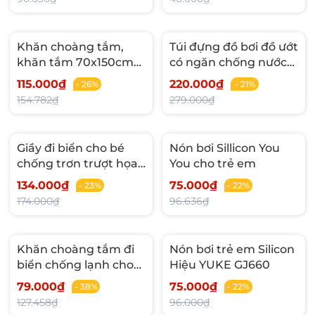
điện thoại nhiều màu
sắc
Khăn choàng tắm,
Túi đựng đồ bơi đồ ướt
khăn tắm 70x150cm
có ngăn chống nước
cho bé đi bơi, đi biển
riêng biệt hiệu Y hình
115.000₫
220.000₫
- 26%
- 21%
cỡ lớn sợi mịn có mũ
in 4D ngộ nghĩnh
154.782₫
279.000₫
siêu cute
đáng yêu cho bé
RH22015
Giầy đi biển cho bé
Nón bơi Sillicon You
chống trơn trượt họa
You cho trẻ em
tiết siêu dễ thương
134.000₫
75.000₫
- 23%
- 22%
174.000₫
96.636₫
Khăn choàng tắm đi
Nón bơi trẻ em Silicon
biển chống lạnh cho
Hiệu YUKE GJ660
bé khi lên bờ kích
79.000₫
75.000₫
- 38%
- 22%
thước 60*120cm
127.458₫
96.000₫