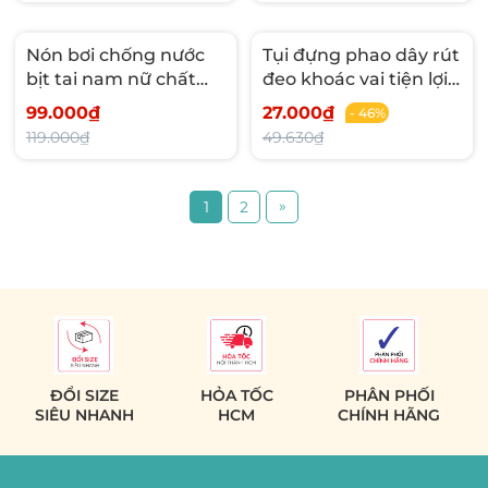
Nón bơi chống nước
Tụi đựng phao dây rút
bịt tai nam nữ chất
đeo khoác vai tiện lợi
liệu silicon hiệu 361
phù hợp cho phao xốp
99.000₫
27.000₫
- 46%
kích thước 23x23cm
mambobaby
119.000₫
49.630₫
»
1
2
ĐỔI SIZE
HỎA TỐC
PHÂN PHỐI
SIÊU NHANH
HCM
CHÍNH HÃNG