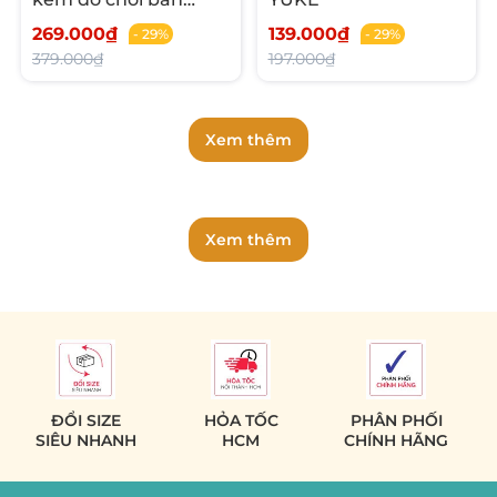
nước Bling
269.000₫
139.000₫
- 29%
- 29%
379.000₫
197.000₫
Xem thêm
Xem thêm
ĐỔI SIZE
HỎA TỐC
PHÂN PHỐI
SIÊU NHANH
HCM
CHÍNH HÃNG