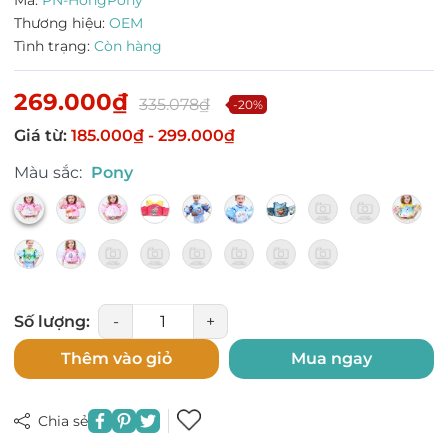
Mã:
PN-HongPony
Thương hiệu:
OEM
Tình trạng:
Còn hàng
269.000₫
335.078₫
-20%
Giá từ:
185.000₫ - 299.000₫
Màu sắc:
Pony
Số lượng:
-
+
Thêm vào giỏ
Mua ngay
Chia sẻ