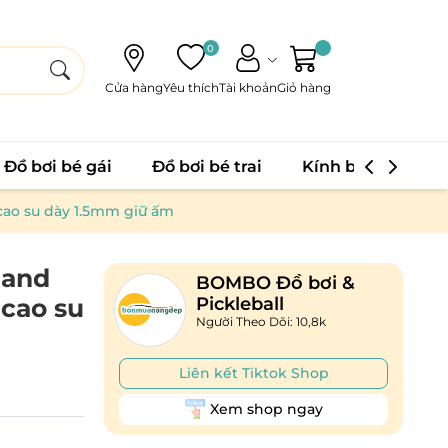
0
Cửa hàng
Yêu thích
Tài khoản
Giỏ hàng
Đồ bơi bé gái
Đồ bơi bé trai
Kính bơi
Phao
 cao su dày 1.5mm giữ ấm
 and
BOMBO Đồ bơi &
 cao su
Pickleball
Người Theo Dõi: 10,8k
Liên kết Tiktok Shop
Xem shop ngay