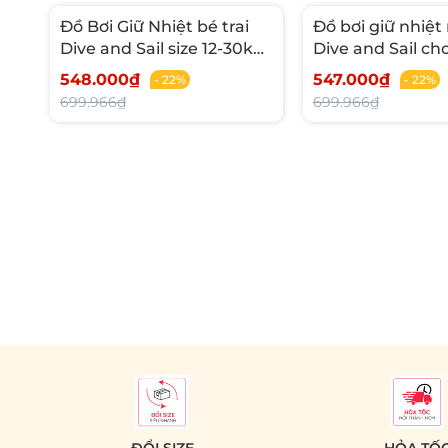
Đồ Bơi Giữ Nhiệt bé trai
Đồ bơi giữ nhiệt
Dive and Sail size 12-30kg
Dive and Sail c
Cao su dày 2mm giữ ấm
cao su dày 1.5m
548.000₫
547.000₫
- 22%
- 22%
thao bơi lặn ch
699.966₫
699.966₫
nghiệp
ĐỔI SIZE
HỎA TỐ