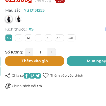
799.977₫
-22%
Mã giảm giá:
Màu sắc:
Nữ D131255
Ngày hết hạn:
Điều kiện:
Kích thước:
XS
XS
S
M
L
XL
XXL
3XL
Số lượng:
-
+
Thêm vào giỏ
Mua nga
Chia sẻ
Thêm vào yêu thích
Chính sách đổi trả