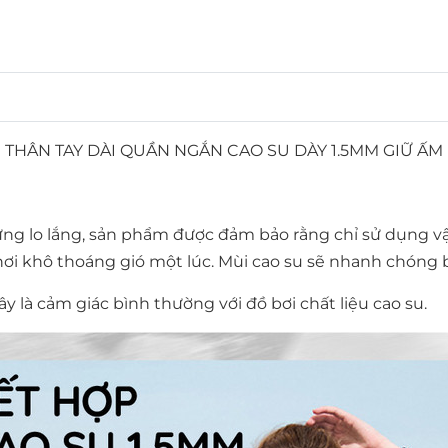
N THÂN TAY DÀI QUẦN NGẮN CAO SU DÀY 1.5MM GIỮ ẤM 
 lo lắng, sản phẩm được đảm bảo rằng chỉ sử dụng vật 
 nơi khô thoáng gió một lúc. Mùi cao su sẽ nhanh chóng 
 là cảm giác bình thường với đồ bơi chất liệu cao su.