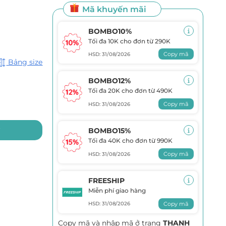
Mã khuyến mãi
BOMBO10%
Tối đa 10K cho đơn từ 290K
Copy mã
HSD: 31/08/2026
Bảng size
BOMBO12%
Tối đa 20K cho đơn từ 490K
Copy mã
HSD: 31/08/2026
y
BOMBO15%
Tối đa 40K cho đơn từ 990K
Copy mã
HSD: 31/08/2026
FREESHIP
Miễn phí giao hàng
Copy mã
HSD: 31/08/2026
Copy mã và nhập mã ở trang
THANH