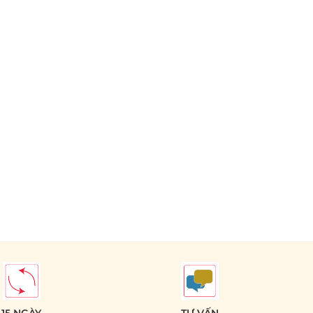
15 NGÀY
TƯ VẤN