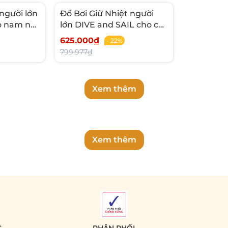
 người lớn
Đồ Bơi Giữ Nhiệt người
ho nam nữ
lớn DIVE and SAIL cho cả
m thể
Nam và Nữ chất liệu cao
625.000₫
- 22%
uyên
su dày 1.5mm giữ ấm
799.977₫
Xem thêm
Xem thêm
C
PHÂN PHỐI