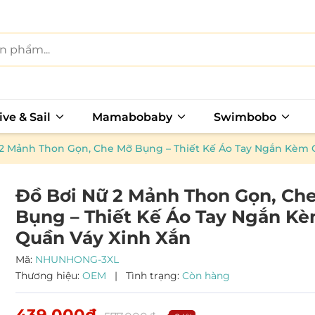
ive & Sail
Mamabobaby
Swimbobo
 2 Mảnh Thon Gọn, Che Mỡ Bụng – Thiết Kế Áo Tay Ngắn Kèm 
Đồ Bơi Nữ 2 Mảnh Thon Gọn, Ch
Bụng – Thiết Kế Áo Tay Ngắn K
Quần Váy Xinh Xắn
Mã:
NHUNHONG-3XL
Thương hiệu:
OEM
|
Tình trạng:
Còn hàng
Mã giảm giá:
439.000₫