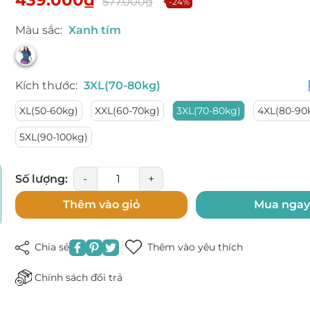
577.000₫
-24%
Ngày hết hạn:
Màu sắc:
Xanh tím
Điều kiện:
Kích thước:
3XL(70-80kg)
XL(50-60kg)
XXL(60-70kg)
3XL(70-80kg)
4XL(80-90
5XL(90-100kg)
Số lượng:
-
+
Thêm vào giỏ
Mua nga
Chia sẻ
Thêm vào yêu thích
Chính sách đổi trả