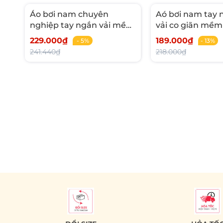
Áo bơi nam chuyên
Aó bơi nam tay 
nghiệp tay ngắn vải mềm
vải co giãn mềm
mịn co giãn đàn hồi
lạnh phối comb
229.000₫
189.000₫
- 5%
- 13%
241.440₫
218.000₫