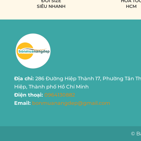
ĐỔI SIZE
HỎA TỐ
SIÊU NHANH
HCM
Địa chỉ:
286 Đường Hiệp Thành 17, Phường Tân Th
Hiệp, Thành phố Hồ Chí Minh
Điện thoại:
0964130882
Email:
bonmuanangdep@gmail.com
© B