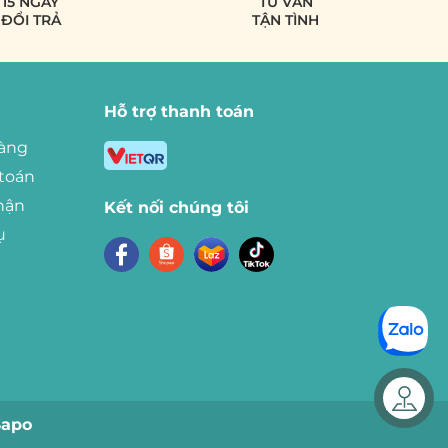
15 NGÀY
TƯ VẤN
ĐỔI TRẢ
TẬN TÌNH
Hỗ trợ thanh toán
àng
toán
hận
Kết nối chúng tôi
ụ
Liên hệ
Sapo