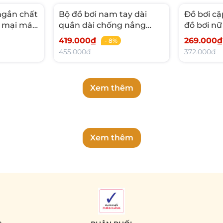
ngắn chất
Bộ đồ bơi nam tay dài
Đồ bơi cặ
 mại mát
quần dài chống nắng
đồ bơi nữ
o QSF881
chống UV, thiết kế trẻ
dáng thể
419.000₫
269.000₫
- 8%
trung quân 2 lớp che
455.000₫
372.000₫
chắn kín đáo năng động
Xem thêm
Xem thêm