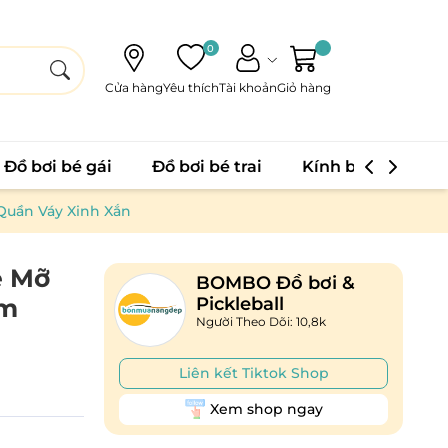
0
Cửa hàng
Yêu thích
Tài khoản
Giỏ hàng
Đồ bơi bé gái
Đồ bơi bé trai
Kính bơi
Phao
Quần Váy Xinh Xắn
e Mỡ
BOMBO Đồ bơi &
èm
Pickleball
Người Theo Dõi: 10,8k
Liên kết Tiktok Shop
Xem shop ngay