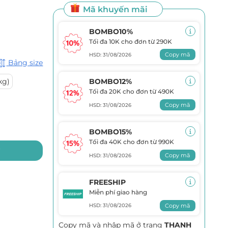
Mã khuyến mãi
BOMBO10%
Tối đa 10K cho đơn từ 290K
Copy mã
HSD: 31/08/2026
Bảng size
kg)
BOMBO12%
Tối đa 20K cho đơn từ 490K
Copy mã
HSD: 31/08/2026
BOMBO15%
Tối đa 40K cho đơn từ 990K
y
Copy mã
HSD: 31/08/2026
FREESHIP
Miễn phí giao hàng
Copy mã
HSD: 31/08/2026
Copy mã và nhập mã ở trang
THANH